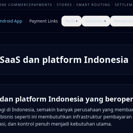
LINE COMMERCE
PAYMENTS · STORES · SMART ROUTING · SETTLE
ndroid App
Payment Links
Tools
Solutions
Resource
▼
▼
SaaS dan platform Indonesia
dan platform Indonesia yang beropera
ogi di Indonesia, semakin banyak perusahaan yang memban
 bisnis seperti ini membutuhkan infrastruktur pembayaran 
sasi, dan kontrol penuh menjadi kebutuhan utama.