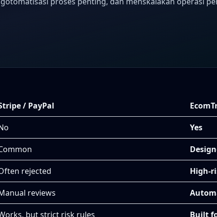
tomatisasi proses penting, dan menskalakan operasi pemb
Stripe / PayPal
EcomT
No
Yes
Common
Design
Often rejected
High-ri
Manual reviews
Automa
Works, but strict risk rules
Built 