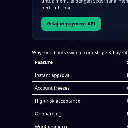
untuk memulai dengan sederhana, mengo
pertumbuhan.
Pelajari payment API
Why merchants switch from Stripe & PayPal
Feature
Instant approval
Account freezes
High-risk acceptance
Onboarding
WooCommerce