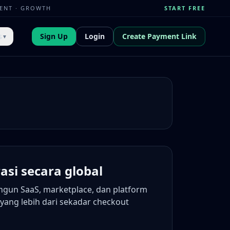
MENT · GROWTH
START FREE
s
Sign Up
Login
Create Payment Link
▼
si secara global
gun SaaS, marketplace, dan platform
yang lebih dari sekadar checkout