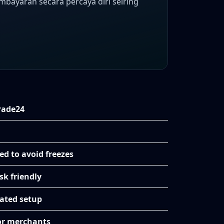
ayaran secara percaya diri seiring
rade24
ed to avoid freezes
sk friendly
ted setup
for merchants