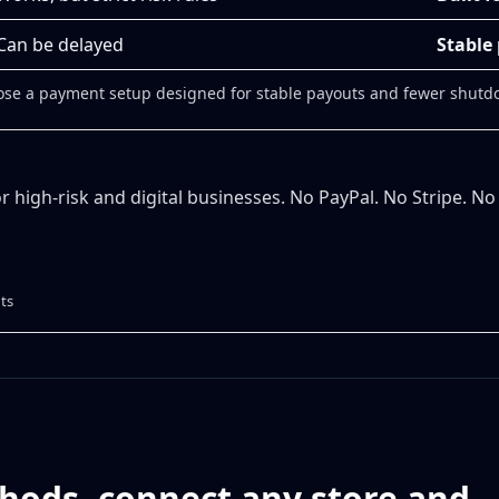
Can be delayed
Stable
choose a payment setup designed for stable payouts and fewer shutd
r high-risk and digital businesses. No PayPal. No Stripe. N
ts
ods, connect any store and