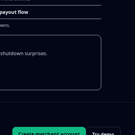
 payout flow
owns.
o shutdown surprises.
Create merchant account
Try demo