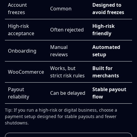
Account
Designed to
Common
freezes
avoid freezes
High-risk
High-risk
Often rejected
acceptance
friendly
Manual
Automated
Onboarding
reviews
setup
Works, but
Built for
WooCommerce
strict risk rules
merchants
Payout
Stable payout
Can be delayed
reliability
flow
Tip: If you run a high-risk or digital business, choose a
payment setup designed for stable payouts and fewer
shutdowns.